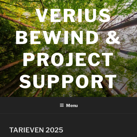
Ga
VERIUS
naar
de
inhoud
BEWIND &
PROJECT
SUPPORT
Menu
TARIEVEN 2025