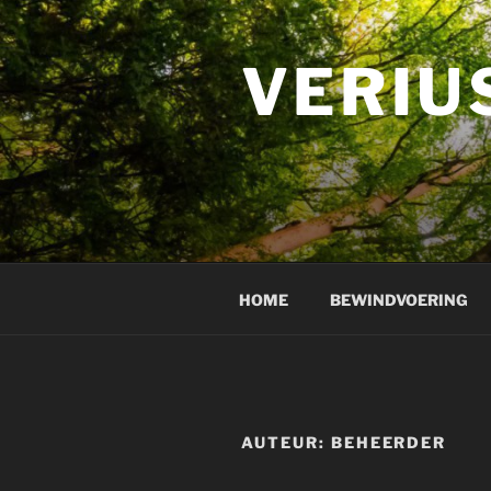
Ga
naar
de
VERIUS
inhoud
HOME
BEWINDVOERING
AUTEUR:
BEHEERDER